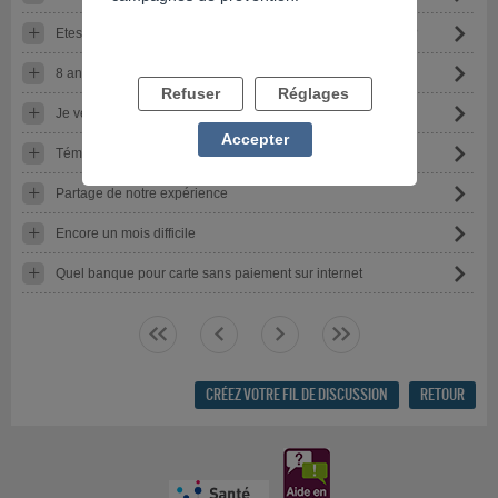
Etes-vous persuadé que vous allez gagner, si oui pourquoi?
8 ans de déni
Refuser
Réglages
Je veut un conseil pour arrêter de jouer de l argent svp
Accepter
Témoignage
Partage de notre expérience
Encore un mois difficile
Quel banque pour carte sans paiement sur internet
<<
<
>
>>
CRÉEZ VOTRE FIL DE DISCUSSION
RETOUR