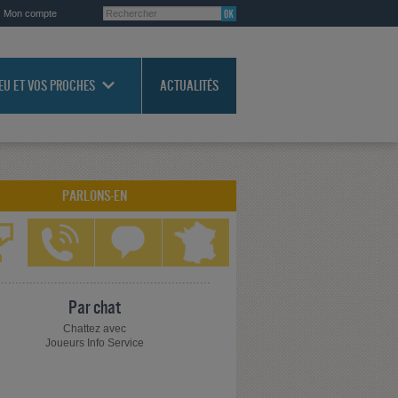
Mon compte
JEU ET VOS PROCHES
ACTUALITÉS
PARLONS-EN
Par chat
Chattez avec
Joueurs Info Service