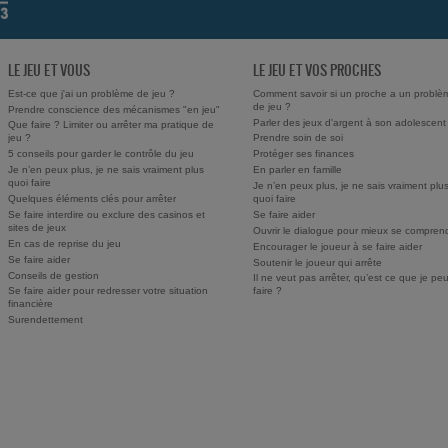
LE JEU ET VOUS
LE JEU ET VOS PROCHES
Est-ce que j'ai un problème de jeu ?
Comment savoir si un proche a un problè
de jeu ?
Prendre conscience des mécanismes "en jeu"
Parler des jeux d'argent à son adolescent
Que faire ? Limiter ou arrêter ma pratique de
jeu ?
Prendre soin de soi
5 conseils pour garder le contrôle du jeu
Protéger ses finances
Je n’en peux plus, je ne sais vraiment plus
En parler en famille
quoi faire
Je n’en peux plus, je ne sais vraiment plu
Quelques éléments clés pour arrêter
quoi faire
Se faire interdire ou exclure des casinos et
Se faire aider
sites de jeux
Ouvrir le dialogue pour mieux se compren
En cas de reprise du jeu
Encourager le joueur à se faire aider
Se faire aider
Soutenir le joueur qui arrête
Conseils de gestion
Il ne veut pas arrêter, qu’est ce que je pe
Se faire aider pour redresser votre situation
faire ?
financière
Surendettement