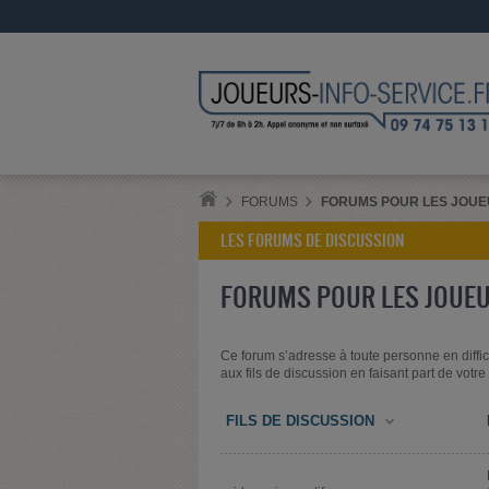
FORUMS
FORUMS POUR LES JOU
LES FORUMS DE DISCUSSION
FORUMS POUR LES JOUE
Ce forum s’adresse à toute personne en diffic
aux fils de discussion en faisant part de votr
FILS DE DISCUSSION