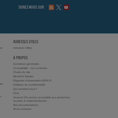
SUIVEZ-NOUS SUR :
ADRESSES UTILES
me
Adresses Utiles
À PROPOS
Conditions générales
Accessibilité : non conforme
s
Charte du site
Mentions légales
Rapports d'observation ADALIS
dre
Politique de confidentialité
Qui sommes-nous ?
Chat
ux
Joueurs info service accessible aux personnes
sourdes et malentendantes
Nos documentations
Nous contacter