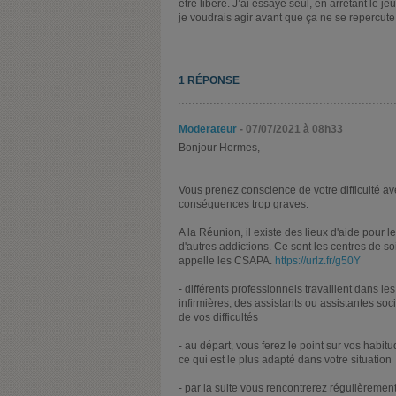
etre libéré. J’ai essayé seul, en arretant le je
je voudrais agir avant que ça ne se repercute 
1 RÉPONSE
Moderateur
- 07/07/2021 à 08h33
Bonjour Hermes,
Vous prenez conscience de votre difficulté a
conséquences trop graves.
A la Réunion, il existe des lieux d'aide pour l
d'autres addictions. Ce sont les centres de 
appelle les CSAPA.
https://urlz.fr/g50Y
- différents professionnels travaillent dans 
infirmières, des assistants ou assistantes so
de vos difficultés
- au départ, vous ferez le point sur vos habit
ce qui est le plus adapté dans votre situation
- par la suite vous rencontrerez régulièremen