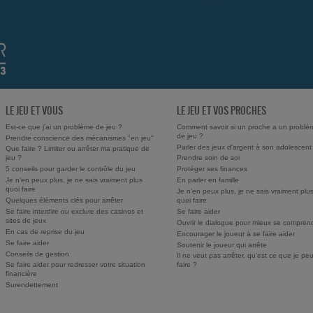
LE JEU ET VOUS
LE JEU ET VOS PROCHES
Est-ce que j'ai un problème de jeu ?
Comment savoir si un proche a un problè
de jeu ?
Prendre conscience des mécanismes "en jeu"
Parler des jeux d'argent à son adolescent
Que faire ? Limiter ou arrêter ma pratique de
jeu ?
Prendre soin de soi
5 conseils pour garder le contrôle du jeu
Protéger ses finances
Je n’en peux plus, je ne sais vraiment plus
En parler en famille
quoi faire
Je n’en peux plus, je ne sais vraiment plu
Quelques éléments clés pour arrêter
quoi faire
Se faire interdire ou exclure des casinos et
Se faire aider
sites de jeux
Ouvrir le dialogue pour mieux se compren
En cas de reprise du jeu
Encourager le joueur à se faire aider
Se faire aider
Soutenir le joueur qui arrête
Conseils de gestion
Il ne veut pas arrêter, qu’est ce que je pe
Se faire aider pour redresser votre situation
faire ?
financière
Surendettement