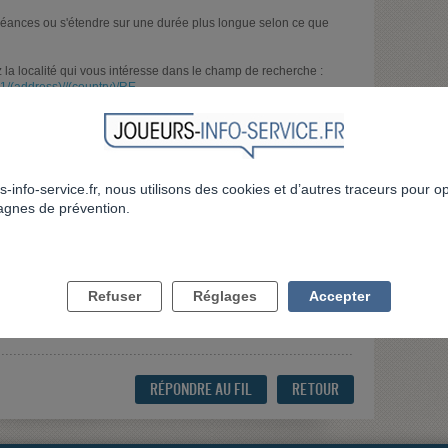
éances ou s'étendre sur une durée plus longue selon ce que
ez la localité qui vous intéresse dans le champ de recherche :
41/(address)//(country)/RE
 souhaitez, vous pouvez échanger avec des joueurs sur ce
qui rassemble des joueurs qui ont arrêté le jeu et des joueurs en
t
https://urlz.fr/g510
er est forte, vous pouvez également contacter Joueurs info service
s-info-service.fr, nous utilisons des cookies et d’autres traceurs pour o
atin ( heure de métropole) ou chatter avec un ou une
gnes de prévention.
.fr
re démarche
Refuser
Réglages
Accepter
RÉPONDRE AU FIL
RETOUR