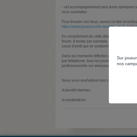
- cet accompagnement peut durer quelques s
vous souhaitez
Pour trouver ces lieux, suivez ce lien et entr
https://www.joueurs-info-service....)/-21.1151
En complément de cette démarche, si vous le
forum. Il existe par exemple, une discussion 
cours d'arrêt qui se soutiennent mutuellemen
Dans les moments difficiles où l'envie de jou
Sur joueur
par téléphone, tous les jours de 8h à 2h du m
nos campa
professionnelle sur www.joueurs-info -service
Nous vous souhaitons bon courage dans vot
A bientôt Hermes
la modératrice