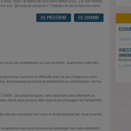
u 3 mois, mais j’ai repris de plus belle debut 2021. J’ai une famille,
sur eux. Qui puis-je contacter? J’habite l’ile de la reunion.merci
FIL PRÉCÉDENT
FIL SUIVANT
ESQUE
...
maison
ANEST
IMMIN
Bonjour,
vec ce jeu de smartphone au bon moment ; avant d'en subir des
La_kin
es personnes qui sont en difficulté avec le jeu d'argent ou avec
soins, d'accompagnement et de prévention en addictologie. On les
les CSAPA : des psychologues, des médecins, des infirmiers et
ciales. Ainsi vous pourrez être reçu et accompagné sur l'ensemble
udes de jeu et pourrez voir avec le professionnel qui vous recevra,
t la personne qui vous suivra pour échanger sur votre évolution.