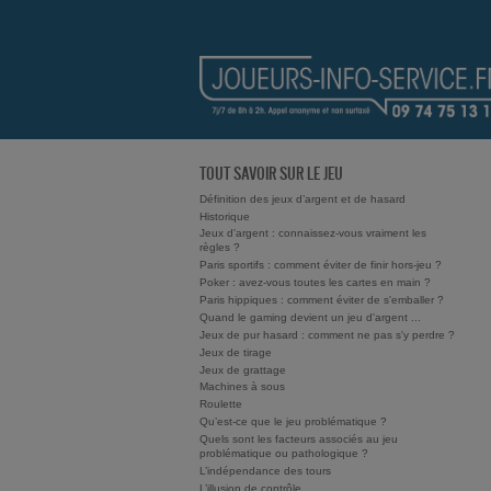
TOUT SAVOIR SUR LE JEU
Définition des jeux d’argent et de hasard
Historique
Jeux d'argent : connaissez-vous vraiment les
règles ?
Paris sportifs : comment éviter de finir hors-jeu ?
Poker : avez-vous toutes les cartes en main ?
Paris hippiques : comment éviter de s'emballer ?
Quand le gaming devient un jeu d'argent ...
Jeux de pur hasard : comment ne pas s'y perdre ?
Jeux de tirage
Jeux de grattage
Machines à sous
Roulette
Qu’est-ce que le jeu problématique ?
Quels sont les facteurs associés au jeu
problématique ou pathologique ?
L’indépendance des tours
L’illusion de contrôle