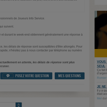
essionnels de Joueurs Info Service.
ui suivent.
oir et durant le week-end obtiennent généralement une réponse à
nce, les délais de réponse sont susceptibles d'être allongés. Pour
rapide, n'hésitez pas à nous contacter par téléphone au numéro
VOUS 
ctuellement en attente, les délais de réponse sont plus
SEUL
xcuser.
Ça fait 
d’argent
POSEZ VOTRE QUESTION
MES QUESTIONS

Romier
JE NE
Il y a 
était ac
Mel
da