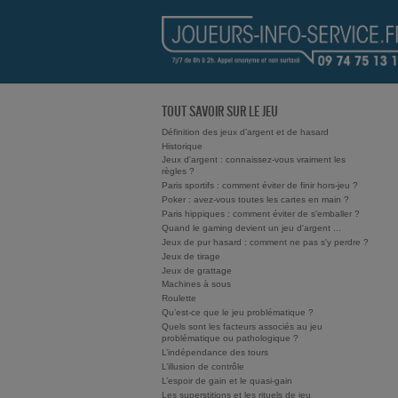
TOUT SAVOIR SUR LE JEU
Définition des jeux d’argent et de hasard
Historique
Jeux d'argent : connaissez-vous vraiment les
règles ?
Paris sportifs : comment éviter de finir hors-jeu ?
Poker : avez-vous toutes les cartes en main ?
Paris hippiques : comment éviter de s'emballer ?
Quand le gaming devient un jeu d'argent ...
Jeux de pur hasard : comment ne pas s'y perdre ?
Jeux de tirage
Jeux de grattage
Machines à sous
Roulette
Qu’est-ce que le jeu problématique ?
Quels sont les facteurs associés au jeu
problématique ou pathologique ?
L’indépendance des tours
L’illusion de contrôle
L’espoir de gain et le quasi-gain
Les superstitions et les rituels de jeu