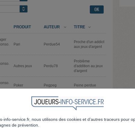
PRODUIT
AUTEUR
TITRE
sager
Proche d'un addict
conso.
Pari
Perdue54
aux jeux d'argent
Problème
conso.
Autres jeux
Perdu78
d'addition au jeux
d'argent
conso.
Poker
Pegpeg
Peine perdue
Je rechute chaque
conso.
fois face aux
Autres jeux
Peckorus
machines à sous
en ligne
s-info-service.fr, nous utilisons des cookies et d’autres traceurs pour o
gnes de prévention.
Addictions jeux
conso.
Jeu vidéo
Patoche56300
vidéo enfant