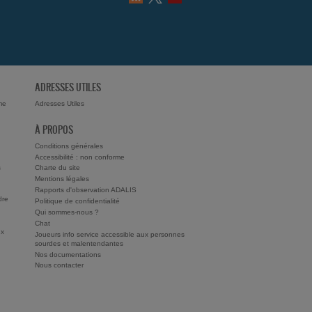
ADRESSES UTILES
me
Adresses Utiles
À PROPOS
Conditions générales
Accessibilité : non conforme
s
Charte du site
Mentions légales
Rapports d'observation ADALIS
dre
Politique de confidentialité
Qui sommes-nous ?
Chat
ux
Joueurs info service accessible aux personnes
sourdes et malentendantes
Nos documentations
Nous contacter