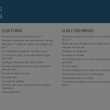
LE JEU ET VOUS
LE JEU ET VOS PROCHES
Est-ce que j'ai un problème de jeu ?
Comment savoir si un proche a un problè
de jeu ?
Prendre conscience des mécanismes "en jeu"
Parler des jeux d'argent à son adolescent
Que faire ? Limiter ou arrêter ma pratique de
jeu ?
Prendre soin de soi
5 conseils pour garder le contrôle du jeu
Protéger ses finances
Je n’en peux plus, je ne sais vraiment plus
En parler en famille
quoi faire
Je n’en peux plus, je ne sais vraiment plu
Quelques éléments clés pour arrêter
quoi faire
Se faire interdire ou exclure des casinos et
Se faire aider
sites de jeux
Ouvrir le dialogue pour mieux se compren
En cas de reprise du jeu
Encourager le joueur à se faire aider
Se faire aider
Soutenir le joueur qui arrête
Conseils de gestion
Il ne veut pas arrêter, qu’est ce que je pe
Se faire aider pour redresser votre situation
faire ?
financière
Surendettement