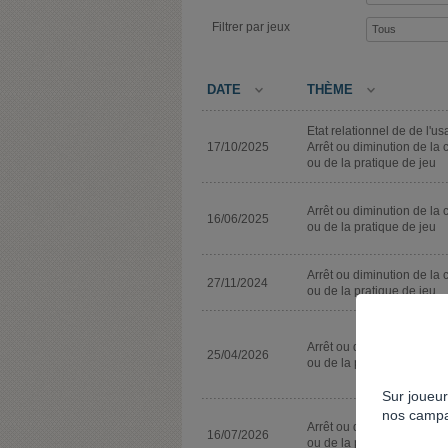
Filtrer par jeux
DATE
THÈME
Etat relationnel de de l'u
17/10/2025
Arrêt ou diminution de la 
ou de la pratique de jeu
Arrêt ou diminution de la 
16/06/2025
ou de la pratique de jeu
Arrêt ou diminution de la 
27/11/2024
ou de la pratique de jeu
Arrêt ou diminution de la 
25/04/2026
ou de la pratique de jeu
Sur joueur
nos campa
Arrêt ou diminution de la 
16/07/2026
ou de la pratique de jeu