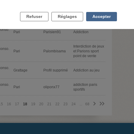
majeur
conso.
Les tournois sur
Autres jeux
Pascal4251
Refuser
Réglages
Accepter
Tiktok
conso.
Pari
Parisien91
Addiction
Interdiction de jeux
conso.
Pari
Palombisama
et Parions sport
point de vente
conso.
Grattage
Profil supprimé
Addiction au jeu
conso.
addiction paris
Pari
oliponx77
sportifs
>
>>
15
16
17
18
19
20
21
22
23
24
...
68