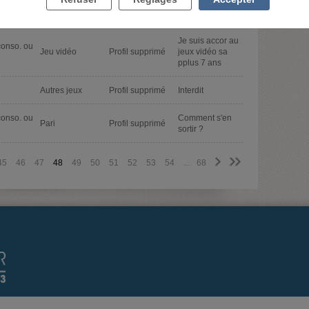
conso. ou
Arrêt jeu en
Autres jeux
Profil supprimé
ligne
Je suis accor au
conso. ou
Jeu vidéo
Profil supprimé
jeux vidéo sa
pplus 7 ans
Autres jeux
Profil supprimé
Interdit
conso. ou
Comment s'en
Pari
Profil supprimé
sortir ?
>
>>
45
46
47
48
49
50
51
52
53
54
...
68