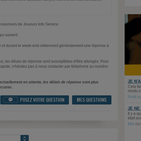
essionnels de Joueurs Info Service.
ui suivent.
oir et durant le week-end obtiennent généralement une réponse à
nce, les délais de réponse sont susceptibles d'être allongés. Pour
rapide, n'hésitez pas à nous contacter par téléphone au numéro
JE N'
ctuellement en attente, les délais de réponse sont plus
Cela fai
xcuser.
rendu c
Profil 
POSEZ VOTRE QUESTION
MES QUESTIONS

JE NE
Il y a 
était ac
Mel
da