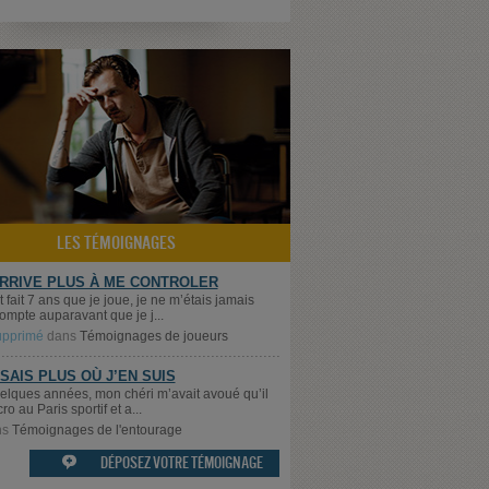
LES TÉMOIGNAGES
ARRIVE PLUS À ME CONTROLER
t fait 7 ans que je joue, je ne m’étais jamais
ompte auparavant que je j...
supprimé
dans
Témoignages de joueurs
 SAIS PLUS OÙ J’EN SUIS
quelques années, mon chéri m’avait avoué qu’il
cro au Paris sportif et a...
ns
Témoignages de l'entourage
DÉPOSEZ VOTRE TÉMOIGNAGE
