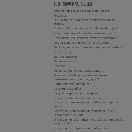
TOUT SAVOIR SUR LE JEU
Définition des jeux d’argent et de hasard
Historique
Jeux d'argent : connaissez-vous vraiment les
règles ?
Paris sportifs : comment éviter de finir hors-jeu ?
Poker : avez-vous toutes les cartes en main ?
Paris hippiques : comment éviter de s'emballer ?
Quand le gaming devient un jeu d'argent ...
Jeux de pur hasard : comment ne pas s'y perdre ?
Jeux de tirage
Jeux de grattage
Machines à sous
Roulette
Qu’est-ce que le jeu problématique ?
Quels sont les facteurs associés au jeu
problématique ou pathologique ?
L’indépendance des tours
L’illusion de contrôle
L’espoir de gain et le quasi-gain
Les superstitions et les rituels de jeu
Les conséquences du jeu problématique pour le
joueur
Les conséquences du jeu problématique sur
l’entourage du joueur
Une réglementation ancienne basée sur un principe
de prohibition
Les mesures de prévention règlementées