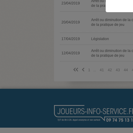
Arrêt ou diminution de la 
23/04/2019
de la pratique de jeu
Arrêt ou diminution de la 
20/04/2019
de la pratique de jeu
17/04/2019
Législation
Arrêt ou diminution de la 
12/04/2019
de la pratique de jeu
<<
<
1
...
41
42
43
44