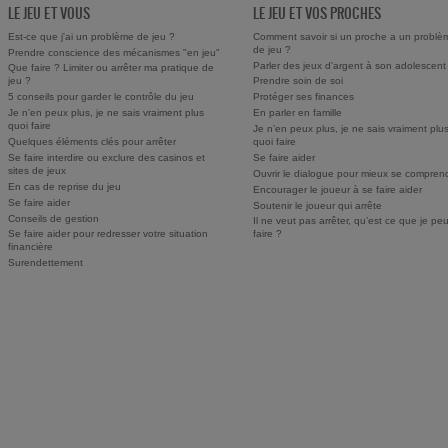
LE JEU ET VOUS
LE JEU ET VOS PROCHES
Est-ce que j'ai un problème de jeu ?
Comment savoir si un proche a un problè
de jeu ?
Prendre conscience des mécanismes "en jeu"
Parler des jeux d'argent à son adolescent
Que faire ? Limiter ou arrêter ma pratique de
jeu ?
Prendre soin de soi
5 conseils pour garder le contrôle du jeu
Protéger ses finances
Je n’en peux plus, je ne sais vraiment plus
En parler en famille
quoi faire
Je n’en peux plus, je ne sais vraiment plu
Quelques éléments clés pour arrêter
quoi faire
Se faire interdire ou exclure des casinos et
Se faire aider
sites de jeux
Ouvrir le dialogue pour mieux se compren
En cas de reprise du jeu
Encourager le joueur à se faire aider
Se faire aider
Soutenir le joueur qui arrête
Conseils de gestion
Il ne veut pas arrêter, qu’est ce que je pe
Se faire aider pour redresser votre situation
faire ?
financière
Surendettement