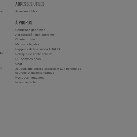
ADRESSES UTILES
me
Adresses Utiles
À PROPOS
Conditions générales
Accessibilité : non conforme
s
Charte du site
Mentions légales
Rapports d'observation ADALIS
dre
Politique de confidentialité
Qui sommes-nous ?
Chat
ux
Joueurs info service accessible aux personnes
sourdes et malentendantes
Nos documentations
Nous contacter