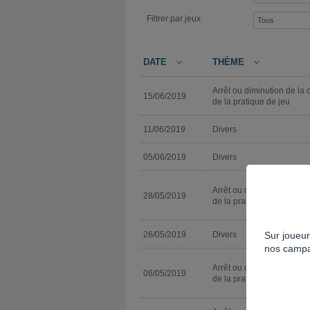
Filtrer par jeux
DATE
THÈME
Arrêt ou diminution de la 
15/06/2019
de la pratique de jeu
11/06/2019
Divers
05/06/2019
Divers
Arrêt ou diminution de la 
28/05/2019
de la pratique de jeu
Sur joueur
26/05/2019
Divers
nos campa
Arrêt ou diminution de la 
06/05/2019
de la pratique de jeu