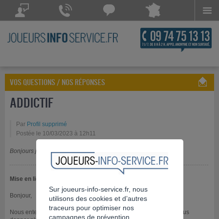
Menu
Joueurs Info Service répond à vos questions
Joueurs Info Service répond
Chattez avec
à vos appels 7 jours sur 7
Joueurs Info Service
POSEZ VOTRE QUESTION
CONTACTEZ-NOUS
Chat indisponible
VOS QUESTIONS / NOS RÉPONSES
ADDICTIF
Par
Profil supprimé
Postée le 10/03/2023 à 12h11
Bonjours je suis addict au paris sportif j’aurais besoin d’aide
Mise en ligne le 13/03/2023
Sur joueurs-info-service.fr, nous
Bonjour,
utilisons des cookies et d’autres
traceurs pour optimiser nos
Nous entendons bien votre demande d'aide et allons tenter de vous
campagnes de prévention.