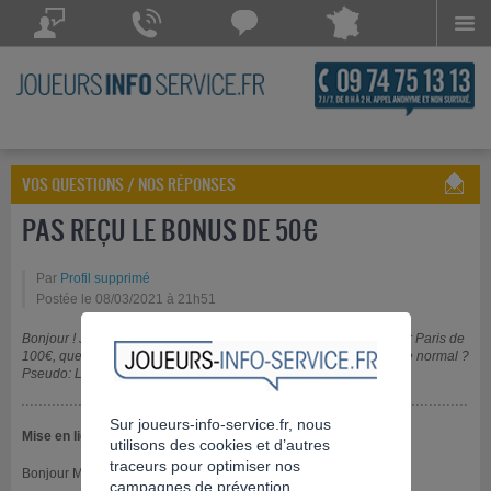
Menu
Joueurs Info Service répond à vos questions
Joueurs Info Service répond
Chattez avec
à vos appels 7 jours sur 7
Joueurs Info Service
POSEZ VOTRE QUESTION
CONTACTEZ-NOUS
Chat indisponible
VOS QUESTIONS / NOS RÉPONSES
PAS REÇU LE BONUS DE 50€
Par
Profil supprimé
Postée le 08/03/2021 à 21h51
Bonjour ! Je n’ai pas reçu le 1er bonus de 50€ après mon premier Paris de
100€, que j’ai perdu et ça fait bien plus de 24h que j’attend. Est ce normal ?
Pseudo: Loloax Merciii
Sur joueurs-info-service.fr, nous
Mise en ligne le 09/03/2021
utilisons des cookies et d’autres
traceurs pour optimiser nos
Bonjour Madame,
campagnes de prévention.