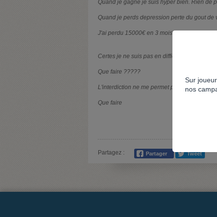
Quand je gagne je suis hyper bien. Rien de 
Quand je perds depression perte du gout de 
J'ai perdu 15000€ en 3 mois
Certes je ne suis pas en difficulté financièr
Que faire ?????
Sur joueur
L'interdiction ne me permet pas de jouer en
nos campa
Que faire
Partagez :