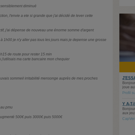
 sensiblement diminué
on, l'envie a ete si grande que j'ai décidé de lever cette
ictif, j'ai dépense de nouveau une énorme somme d'argent
à 1h00 je n'y aller pas tous les jours mais je depense une grosse
 1h15 de route pour rester 15 min
rs j'utilisais ma carte bancaire mon chequier
J'ESS
 mauvais sommeil irritabilité mensonge auprès de mes proches
Bonjour
joue aux
Profil 
Y A-T-
e au pmu
Bonjour
aux jeu
 augmenté 500€ puis 3000€ puis 5000€
CapVer