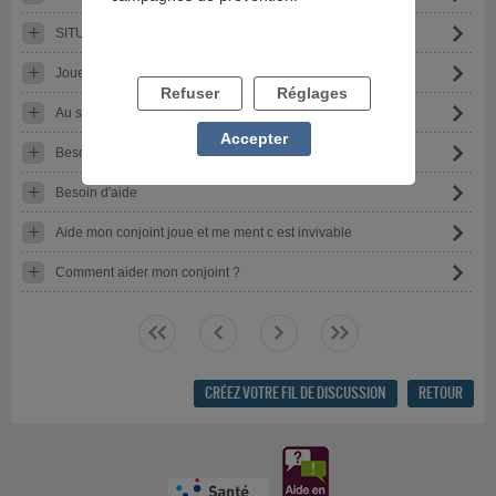
SITUATION ABUSIVE DU CONFINEMENT
Jouer au jeux téléphone
Refuser
Réglages
Au secours
Accepter
Besoin de témoignages
Besoin d'aide
Aide mon conjoint joue et me ment c est invivable
Comment aider mon conjoint ?
<<
<
>
>>
CRÉEZ VOTRE FIL DE DISCUSSION
RETOUR