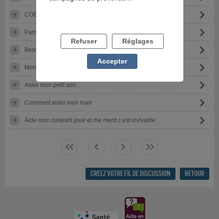
COEUR OU RAISON ?
Paris sportifs
Refuser
Réglages
Besoin d’aide
Accepter
Mon petit ami accro aux jeux d’argents
Aider mon petit ami...
Comment aider mon mari
Aide mon conjoint joue et me ment c est invivable
<<
<
>
>>
CRÉEZ VOTRE FIL DE DISCUSSION
RETOUR