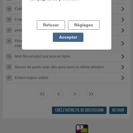
Colère et tristesse
Il me harcèle pour de l'argent
Refuser
Réglages
premiers pas ici
Accepter
Père de 67 ans accro aux jeux et mère sous emprise et
expulsion du logement
Mon fils est adict aux jeux en ligne
Besoin de parler avec des gens dans la même situation
Enfant majeur addict
<<
<
>
>>
CRÉEZ VOTRE FIL DE DISCUSSION
RETOUR