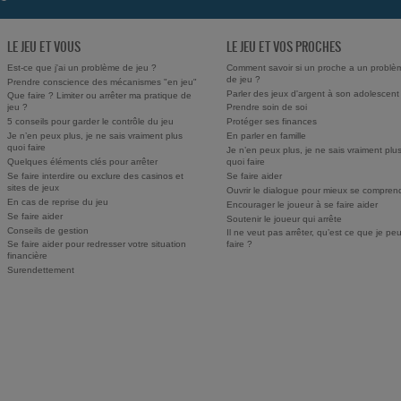
LE JEU ET VOUS
LE JEU ET VOS PROCHES
Est-ce que j'ai un problème de jeu ?
Comment savoir si un proche a un problè
de jeu ?
Prendre conscience des mécanismes "en jeu"
Parler des jeux d'argent à son adolescent
Que faire ? Limiter ou arrêter ma pratique de
jeu ?
Prendre soin de soi
5 conseils pour garder le contrôle du jeu
Protéger ses finances
Je n’en peux plus, je ne sais vraiment plus
En parler en famille
quoi faire
Je n’en peux plus, je ne sais vraiment plu
Quelques éléments clés pour arrêter
quoi faire
Se faire interdire ou exclure des casinos et
Se faire aider
sites de jeux
Ouvrir le dialogue pour mieux se compren
En cas de reprise du jeu
Encourager le joueur à se faire aider
Se faire aider
Soutenir le joueur qui arrête
Conseils de gestion
Il ne veut pas arrêter, qu’est ce que je pe
Se faire aider pour redresser votre situation
faire ?
financière
Surendettement