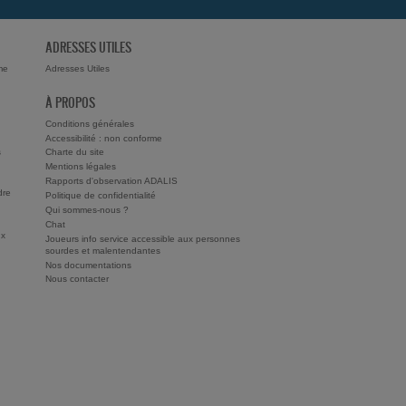
ADRESSES UTILES
me
Adresses Utiles
À PROPOS
Conditions générales
Accessibilité : non conforme
s
Charte du site
Mentions légales
Rapports d'observation ADALIS
dre
Politique de confidentialité
Qui sommes-nous ?
Chat
ux
Joueurs info service accessible aux personnes
sourdes et malentendantes
Nos documentations
Nous contacter