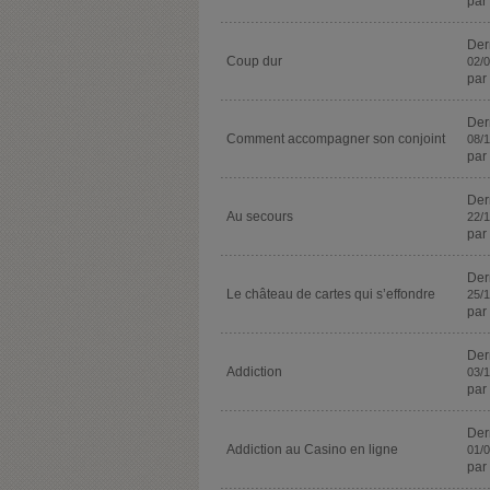
par
Der
Coup dur
02/
par
Der
Comment accompagner son conjoint
08/
par
Der
Au secours
22/
par
Der
Le château de cartes qui s’effondre
25/
par
Der
Addiction
03/
par
Der
Addiction au Casino en ligne
01/
par