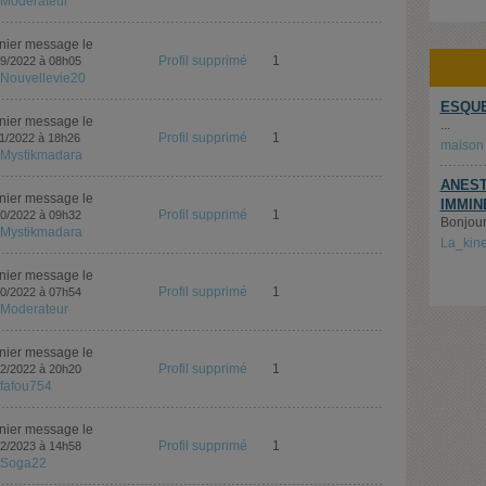
Moderateur
nier message le
Profil supprimé
1
09/2022 à 08h05
Nouvellevie20
ESQUE
nier message le
...
Profil supprimé
1
11/2022 à 18h26
maison
Mystikmadara
ANEST
nier message le
IMMIN
Profil supprimé
1
10/2022 à 09h32
Bonjour,
Mystikmadara
La_kin
nier message le
Profil supprimé
1
10/2022 à 07h54
Moderateur
nier message le
Profil supprimé
1
12/2022 à 20h20
fafou754
nier message le
Profil supprimé
1
02/2023 à 14h58
Soga22