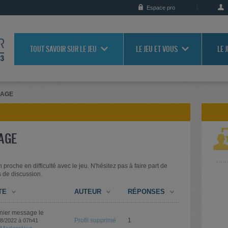
Espace pro
TOUT SAVOIR SUR LE JEU
LE JEU ET VOUS
LE 
RAGE
AGE
proche en difficulté avec le jeu. N'hésitez pas à faire part de
s de discussion.
TE
AUTEUR
RÉPONSES
nier message le
Profil supprimé
1
08/2022 à 07h41