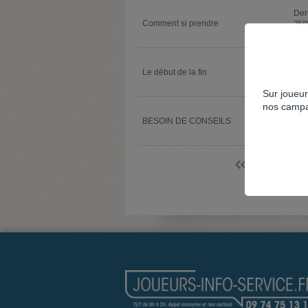
Der
Comment si prendre
25/
par
Der
Le début de la fin
01/
par
Sur joueur
nos campa
Der
BESOIN DE CONSEILS
02/
par
<<
<
1
2
3