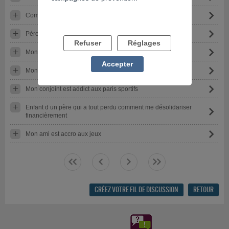
Comment faire des projets?
Père accro au PMU
Refuser
Réglages
Mon conjoint : joueur et menteur
Accepter
Mon mari est joueur compulsif
Mon conjoint est addict aux paris sportifs
Enfant d un père qui a tout perdu comment me désolidariser
financièrement
Mon ami est accro aux jeux
<<
<
>
>>
CRÉEZ VOTRE FIL DE DISCUSSION
RETOUR