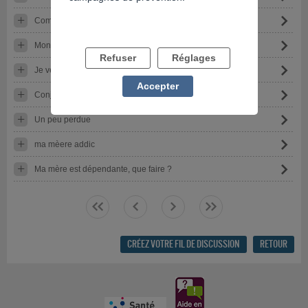
Comment l'aider ?
Mon mari est addict aux jeux payants sur son téléphone
Refuser
Réglages
Je veux parler
Accepter
Conjoint accroc au jeu
Un peu perdue
ma mèere addic
Ma mère est dépendante, que faire ?
<<
<
>
>>
CRÉEZ VOTRE FIL DE DISCUSSION
RETOUR