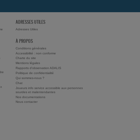
ADRESSES UTILES
me
Adresses Utiles
À PROPOS
Conditions générales
Accessibilité : non conforme
s
Charte du site
Mentions légales
Rapports d'observation ADALIS
dre
Politique de confidentialité
Qui sommes-nous ?
Chat
ux
Joueurs info service accessible aux personnes
sourdes et malentendantes
Nos documentations
Nous contacter