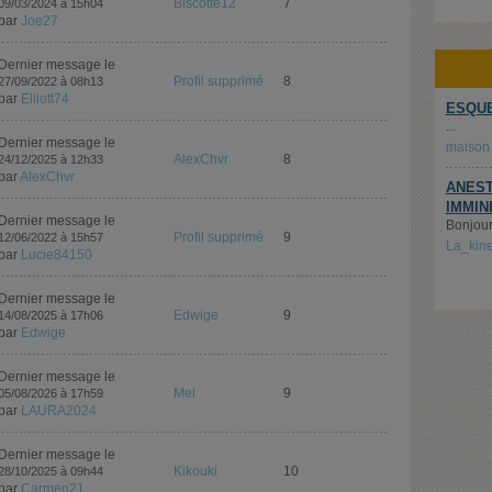
Biscotte12
7
09/03/2024 à 15h04
par
Joe27
Dernier message le
Profil supprimé
8
27/09/2022 à 08h13
par
Elliott74
ESQUE
...
Dernier message le
maison
AlexChvr
8
24/12/2025 à 12h33
par
AlexChvr
ANEST
IMMIN
Dernier message le
Bonjour,
Profil supprimé
9
12/06/2022 à 15h57
La_kin
par
Lucie84150
Dernier message le
Edwige
9
14/08/2025 à 17h06
par
Edwige
Dernier message le
Mel
9
05/08/2026 à 17h59
par
LAURA2024
Dernier message le
Kikouki
10
28/10/2025 à 09h44
par
Carmen21