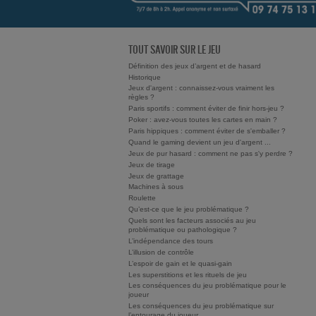
TOUT SAVOIR SUR LE JEU
Définition des jeux d’argent et de hasard
Historique
Jeux d'argent : connaissez-vous vraiment les
règles ?
Paris sportifs : comment éviter de finir hors-jeu ?
Poker : avez-vous toutes les cartes en main ?
Paris hippiques : comment éviter de s'emballer ?
Quand le gaming devient un jeu d'argent ...
Jeux de pur hasard : comment ne pas s'y perdre ?
Jeux de tirage
Jeux de grattage
Machines à sous
Roulette
Qu’est-ce que le jeu problématique ?
Quels sont les facteurs associés au jeu
problématique ou pathologique ?
L’indépendance des tours
L’illusion de contrôle
L’espoir de gain et le quasi-gain
Les superstitions et les rituels de jeu
Les conséquences du jeu problématique pour le
joueur
Les conséquences du jeu problématique sur
l’entourage du joueur