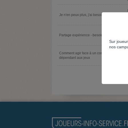
Je n'en peux plus, j'ai besoin d'aide
Partage expérience - besoin d’aide
Sur joueur
nos campa
Comment agir face à un conjoint
dépendant aux jeux