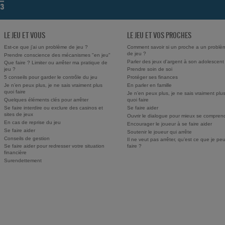
LE JEU ET VOUS
LE JEU ET VOS PROCHES
Est-ce que j'ai un problème de jeu ?
Comment savoir si un proche a un problè
de jeu ?
Prendre conscience des mécanismes "en jeu"
Parler des jeux d'argent à son adolescent
Que faire ? Limiter ou arrêter ma pratique de
jeu ?
Prendre soin de soi
5 conseils pour garder le contrôle du jeu
Protéger ses finances
Je n’en peux plus, je ne sais vraiment plus
En parler en famille
quoi faire
Je n’en peux plus, je ne sais vraiment plu
Quelques éléments clés pour arrêter
quoi faire
Se faire interdire ou exclure des casinos et
Se faire aider
sites de jeux
Ouvrir le dialogue pour mieux se compren
En cas de reprise du jeu
Encourager le joueur à se faire aider
Se faire aider
Soutenir le joueur qui arrête
Conseils de gestion
Il ne veut pas arrêter, qu’est ce que je pe
Se faire aider pour redresser votre situation
faire ?
financière
Surendettement