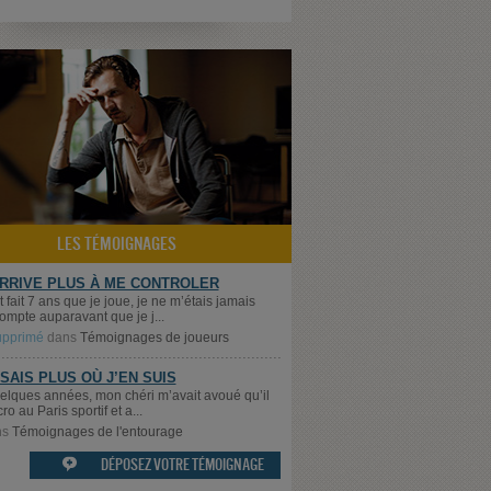
LES TÉMOIGNAGES
ARRIVE PLUS À ME CONTROLER
t fait 7 ans que je joue, je ne m’étais jamais
ompte auparavant que je j...
supprimé
dans
Témoignages de joueurs
 SAIS PLUS OÙ J’EN SUIS
quelques années, mon chéri m’avait avoué qu’il
cro au Paris sportif et a...
ns
Témoignages de l'entourage
DÉPOSEZ VOTRE TÉMOIGNAGE
