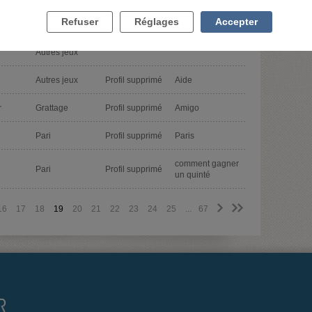
Grattage
Casino
Auto exclusion
Refuser
Réglages
Accepter
Profil supprimé
Loterie
volontaires FDJ
Pari
Autres jeux
Autres jeux
Profil supprimé
Aide
r
Grattage
Profil supprimé
Amigo
Pari
Profil supprimé
Paris
comment gagner
Pari
Profil supprimé
un quinté
>
>>
16
17
18
19
20
21
22
23
24
25
...
67