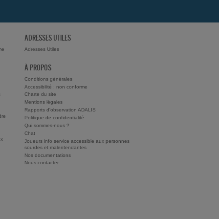
ADRESSES UTILES
me
Adresses Utiles
À PROPOS
Conditions générales
Accessibilité : non conforme
s
Charte du site
Mentions légales
Rapports d'observation ADALIS
dre
Politique de confidentialité
Qui sommes-nous ?
Chat
ux
Joueurs info service accessible aux personnes
sourdes et malentendantes
Nos documentations
Nous contacter