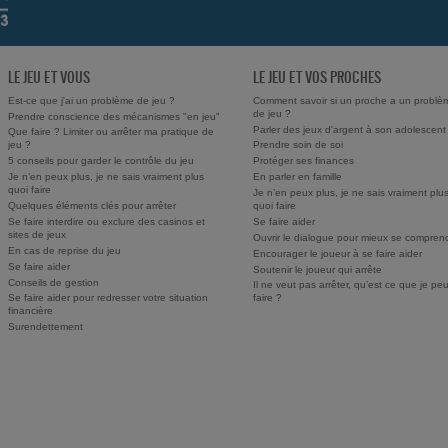
LE JEU ET VOUS
LE JEU ET VOS PROCHES
Est-ce que j'ai un problème de jeu ?
Comment savoir si un proche a un problè
de jeu ?
Prendre conscience des mécanismes "en jeu"
Parler des jeux d'argent à son adolescent
Que faire ? Limiter ou arrêter ma pratique de
jeu ?
Prendre soin de soi
5 conseils pour garder le contrôle du jeu
Protéger ses finances
Je n’en peux plus, je ne sais vraiment plus
En parler en famille
quoi faire
Je n’en peux plus, je ne sais vraiment plu
Quelques éléments clés pour arrêter
quoi faire
Se faire interdire ou exclure des casinos et
Se faire aider
sites de jeux
Ouvrir le dialogue pour mieux se compren
En cas de reprise du jeu
Encourager le joueur à se faire aider
Se faire aider
Soutenir le joueur qui arrête
Conseils de gestion
Il ne veut pas arrêter, qu’est ce que je pe
Se faire aider pour redresser votre situation
faire ?
financière
Surendettement