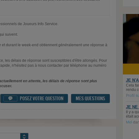
essionnels de Joueurs Info Service.
ui suivent.
oir et durant le week-end obtiennent généralement une réponse à
nce, les délais de réponse sont susceptibles d'être allongés. Pour
rapide, n'hésitez pas à nous contacter par téléphone au numéro
JE N'
ctuellement en attente, les délais de réponse sont plus
Cela fai
xcuser.
rendu c
Profil 
POSEZ VOTRE QUESTION
MES QUESTIONS

JE NE
Il y a 
était ac
Mel
da