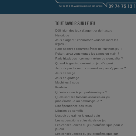
TOUT SAVOIR SUR LE JEU
Définition des jeux d’argent et de hasard
Historique
Jeux d'argent : connaissez-vous vraiment les
règles ?
Paris sportifs : comment éviter de finir hors-jeu ?
Poker : avez-vous toutes les cartes en main ?
Paris hippiques : comment éviter de s'emballer ?
Quand le gaming devient un jeu d'argent ...
Jeux de pur hasard : comment ne pas s'y perdre ?
Jeux de tirage
Jeux de grattage
Machines à sous
Roulette
Qu’est-ce que le jeu problématique ?
Quels sont les facteurs associés au jeu
problématique ou pathologique ?
L’indépendance des tours
L’illusion de contrôle
L’espoir de gain et le quasi-gain
Les superstitions et les rituels de jeu
Les conséquences du jeu problématique pour le
joueur
Les conséquences du jeu problématique sur