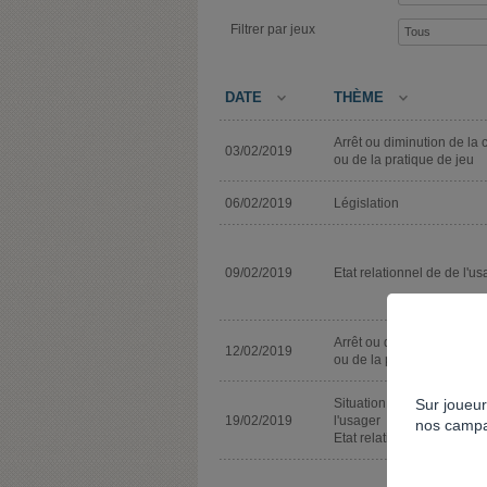
Filtrer par jeux
DATE
THÈME
Arrêt ou diminution de la 
03/02/2019
ou de la pratique de jeu
06/02/2019
Législation
09/02/2019
Etat relationnel de de l'u
Arrêt ou diminution de la 
12/02/2019
ou de la pratique de jeu
Sur joueur
Situation sociale ou scola
19/02/2019
l'usager
nos campa
Etat relationnel de de l'u