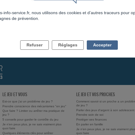
s-info-service.fr, nous utilisons des cookies et d’autres traceurs pour o
gnes de prévention.
RETOUR À LA LISTE
Refuser
Réglages
Accepter
LE JEU ET VOUS
LE JEU ET VOS PROCHES
Est-ce que j'ai un problème de jeu ?
Comment savoir si un proche a un problè
de jeu ?
Prendre conscience des mécanismes "en jeu"
Parler des jeux d'argent à son adolescent
Que faire ? Limiter ou arrêter ma pratique de
jeu ?
Prendre soin de soi
5 conseils pour garder le contrôle du jeu
Protéger ses finances
Je n’en peux plus, je ne sais vraiment plus
En parler en famille
quoi faire
Je n’en peux plus, je ne sais vraiment plu
Quelques éléments clés pour arrêter
quoi faire