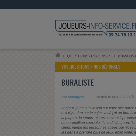
QUESTIONS / RÉPONSES
BURALIS
VOS QUESTIONS / NOS RÉPONSES
BURALISTE
Par
smeagold
Postée le 08/02/2025 à
bonjour, je ne suis inscrit sur votre site par
et il n'y a rien sur le sujet. voilà j'ai un bura
la plupart de temps, et trés souvent il propos
ou euromillion spéciale, il me dit du genre "o
client, même les personnes âgées qui n'ose p
les gens a prendre plus de jeux. enfin voilé, 