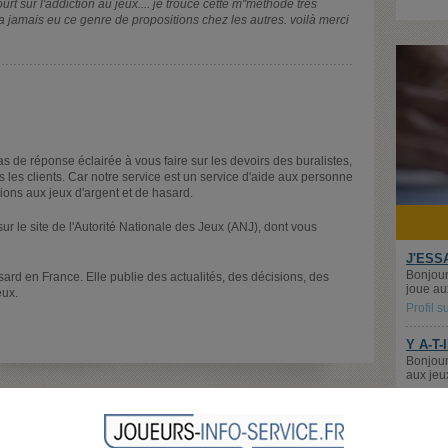
rt sur l'addiction au jeux.... je trouce cette m"méthode tres
ela jamais eu ce genre de propositions chez les autres. voilà merci
 de réponse éclairée à vous faire sur les devoirs des buralistes,
 les clients. Car notre service est un service d'aide aux personne
ions aux jeux d'argent et de hasard.
ur le site de l'Autorité Nationale des Jeux (ANJ), dont vous
J'ESS
Bonjour
asard en France. Elle publie des actualités, des décisions, des
joue aux
eux.
Profil 
Y A-T-
Bonjour
aux jeu
CapVer
 (ANJ)