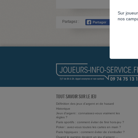
Sur joueur
nos campa
Partagez :
TOUT SAVOIR SUR LE JEU
Définition des jeux d’argent et de hasard
Historique
Jeux d'argent : connaissez-vous vraiment les
règles ?
Paris sportifs : comment éviter de finir hors-jeu ?
Poker : avez-vous toutes les cartes en main ?
Paris hippiques : comment éviter de s'emballer ?
Quand le gaming devient un jeu d'argent ...