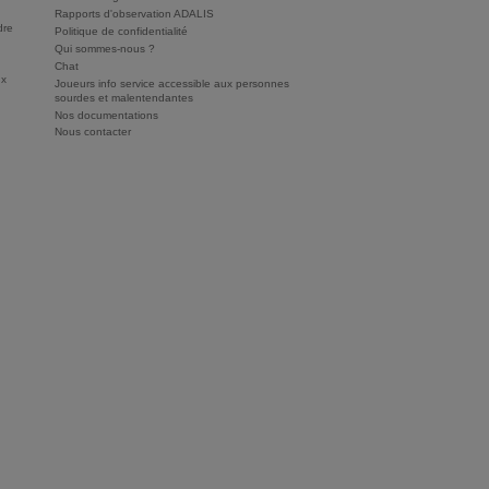
Rapports d'observation ADALIS
dre
Politique de confidentialité
Qui sommes-nous ?
Chat
ux
Joueurs info service accessible aux personnes
sourdes et malentendantes
Nos documentations
Nous contacter