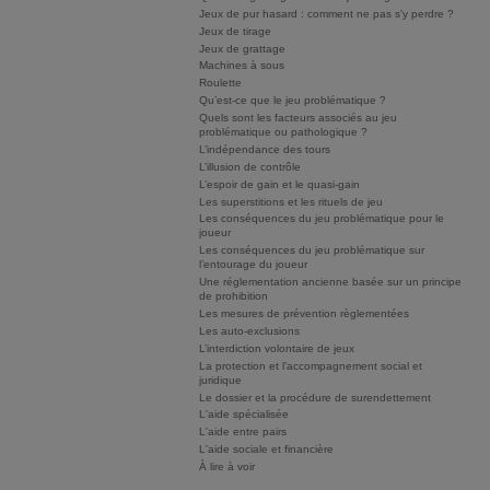
Jeux de pur hasard : comment ne pas s'y perdre ?
Jeux de tirage
Jeux de grattage
Machines à sous
Roulette
Qu’est-ce que le jeu problématique ?
Quels sont les facteurs associés au jeu
problématique ou pathologique ?
L’indépendance des tours
L’illusion de contrôle
L’espoir de gain et le quasi-gain
Les superstitions et les rituels de jeu
Les conséquences du jeu problématique pour le
joueur
Les conséquences du jeu problématique sur
l’entourage du joueur
Une réglementation ancienne basée sur un principe
de prohibition
Les mesures de prévention règlementées
Les auto-exclusions
L’interdiction volontaire de jeux
La protection et l’accompagnement social et
juridique
Le dossier et la procédure de surendettement
L'aide spécialisée
L'aide entre pairs
L'aide sociale et financière
À lire à voir