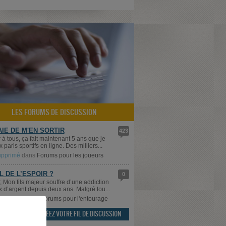
LES FORUMS DE DISCUSSION
AIE DE M'EN SORTIR
423
 à tous, ça fait maintenant 5 ans que je
 paris sportifs en ligne. Des milliers...
supprimé
dans
Forums pour les joueurs
IL DE L’ESPOIR ?
0
, Mon fils majeur souffre d’une addiction
x d’argent depuis deux ans. Malgré tou...
sDemain
dans
Forums pour l'entourage
CRÉEZ VOTRE FIL DE DISCUSSION
