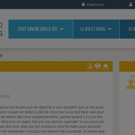
Espace pro
TOUT SAVOIR SUR LE JEU
LE JEU ET VOUS
LE 
TE
 18h04
ce que je ne trouve pas de réponse a une question que je me pose.
liste(un couple en faite) à côté de chez moi ou je fais faire mes jeux
e de refaire des jeux supplémentaire, surtout quand il y a un loto
n ferai pas un super loto y'a une grosse cagnotte" et ca a tous les
as dire non. bien sur les vendeurs sont formater pour pousser
je me demander c'est quoi les devoirs des buraliste, je trouve que