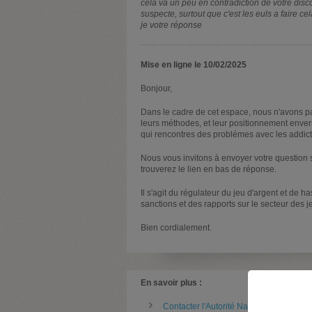
cela va un peu en contradiction de votre discou
suspecte, surtout que c'est les euls a faire c
je votre réponse
Mise en ligne le 10/02/2025
Bonjour,
Dans le cadre de cet espace, nous n'avons pas
leurs méthodes, et leur positionnement envers
qui rencontres des problémes avec les addict
Nous vous invitons à envoyer votre question s
trouverez le lien en bas de réponse.
Il s'agit du régulateur du jeu d'argent et de h
sanctions et des rapports sur le secteur des j
Bien cordialement.
En savoir plus :
Contacter l'Autorité Nationale des Jeux