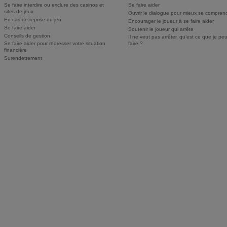
Se faire interdire ou exclure des casinos et
Se faire aider
sites de jeux
Ouvrir le dialogue pour mieux se compren
En cas de reprise du jeu
Encourager le joueur à se faire aider
Se faire aider
Soutenir le joueur qui arrête
Conseils de gestion
Il ne veut pas arrêter, qu’est ce que je pe
Se faire aider pour redresser votre situation
faire ?
financière
Surendettement