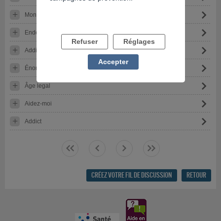
Mon Journal de bord
Endettement, mensonge… rien ne va plus..!
Refuser
Réglages
Addiction au jeux
Accepter
Énorme problème
Âge legal
Aidez-moi
Addict
<<
<
>
>>
CRÉEZ VOTRE FIL DE DISCUSSION
RETOUR