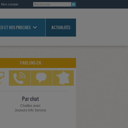
Mon compte
JEU ET VOS PROCHES
ACTUALITÉS
PARLONS-EN
Par chat
Chattez avec
Joueurs Info Service