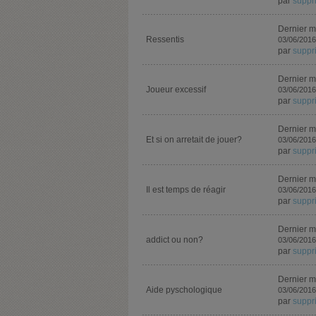
par
suppr
Dernier m
Ressentis
03/06/2016
par
suppr
Dernier m
Joueur excessif
03/06/2016
par
suppr
Dernier m
Et si on arretait de jouer?
03/06/2016
par
suppr
Dernier m
Il est temps de réagir
03/06/2016
par
suppr
Dernier m
addict ou non?
03/06/2016
par
suppr
Dernier m
Aide pyschologique
03/06/2016
par
suppr