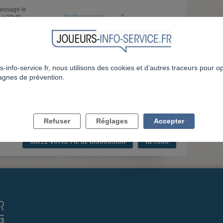
essage le
Profil supprimé
7
 à 07h49
ime
essage le
Profil supprimé
0
 à 07h49
ime
s-info-service.fr, nous utilisons des cookies et d’autres traceurs pour o
gnes de prévention.
essage le
Profil supprimé
1
 à 07h49
ime
>
>>
5
6
7
8
9
10
11
12
13
14
15
...
79
Refuser
Réglages
Accepter
CRÉEZ VOTRE FIL DE DISCUSSION
RETOUR