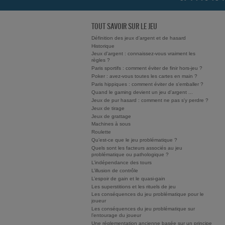
TOUT SAVOIR SUR LE JEU
Définition des jeux d’argent et de hasard
Historique
Jeux d'argent : connaissez-vous vraiment les
règles ?
Paris sportifs : comment éviter de finir hors-jeu ?
Poker : avez-vous toutes les cartes en main ?
Paris hippiques : comment éviter de s'emballer ?
Quand le gaming devient un jeu d'argent ...
Jeux de pur hasard : comment ne pas s'y perdre ?
Jeux de tirage
Jeux de grattage
Machines à sous
Roulette
Qu’est-ce que le jeu problématique ?
Quels sont les facteurs associés au jeu
problématique ou pathologique ?
L’indépendance des tours
L’illusion de contrôle
L’espoir de gain et le quasi-gain
Les superstitions et les rituels de jeu
Les conséquences du jeu problématique pour le
joueur
Les conséquences du jeu problématique sur
l’entourage du joueur
Une réglementation ancienne basée sur un principe