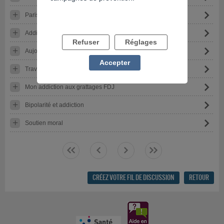
Paris sportifs
Addiction quand tu nous tiens
Refuser
Réglages
Aujourd’hui c’est la dernière promis
Accepter
Travail en bureau de tabac et addictic au jeu
Mon addiction aux grattages FDJ
Bipolarité et addiction
Soutien moral
<<
<
>
>>
CRÉEZ VOTRE FIL DE DISCUSSION
RETOUR