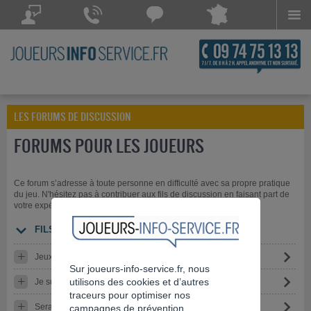
Menu
Joueurs Info Service répond à vos questions
Joueurs Info Service répond
Chattez avec
à vos appels 7 jours sur 7
Joueurs Info Service
POSEZ VOTRE QUESTION
CONTACTEZ-NOUS
Chat indisponible
LES FORUMS DE DISCUSSION
FORUMS POUR LES JOUEURS
Ce forum s’adresse à toute personne en difficulté avec sa propre pratique
du jeu. N'hésitez pas à contribuer aux fils de discussion en faisant part de
votre expérience.
FILS DE DISCUSSION
Jeux et drogue
Sur joueurs-info-service.fr, nous
utilisons des cookies et d’autres
Je suis très accro aux paris sportifs
traceurs pour optimiser nos
Serapi10
campagnes de prévention.