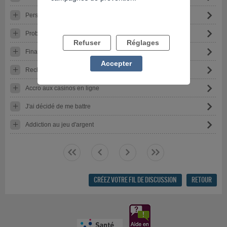
Personne à qui parler
Problème de jeu en ligne
Refuser
Réglages
Finalement, je n y arrive pas seule
Accepter
Rechercher d'aide, anxiété, stress , dépendance
Accro aux casinos en ligne
J'ai décidé de me battre
Addiction au jeu d'argent
<<
<
>
>>
CRÉEZ VOTRE FIL DE DISCUSSION
RETOUR