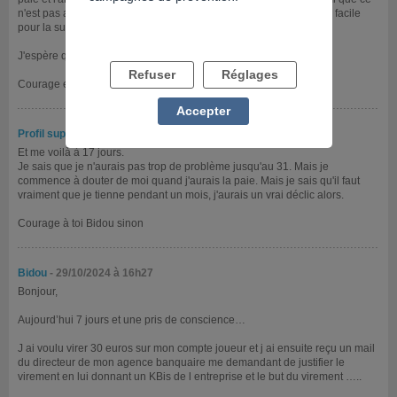
n'est pas arrivé) mais je sais que j'y arrive, ce sera beaucoup plus facile
pour la suite.
J'espère que l'on saura résister.
Refuser
Réglages
Courage et à bientôt !
Accepter
Profil supprimé
- 29/10/2024 à 07h40
Et me voilà à 17 jours.
Je sais que je n'aurais pas trop de problème jusqu'au 31. Mais je
commence à douter de moi quand j'aurais la paie. Mais je sais qu'il faut
vraiment que je tienne pendant un mois, j'aurais un vrai déclic alors.
Courage à toi Bidou sinon
Bidou
- 29/10/2024 à 16h27
Bonjour,
Aujourd’hui 7 jours et une pris de conscience…
J ai voulu virer 30 euros sur mon compte joueur et j ai ensuite reçu un mail
du directeur de mon agence banquaire me demandant de justifier le
virement en lui donnant un KBis de l entreprise et le but du virement …..