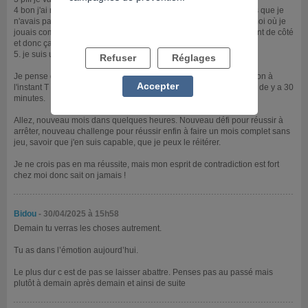
4 bon j'ai rejoué mais au final avec du recule, ça faisait longtemps que je
n'avais pas joué autant, alors qu'avant c'était tous les débuts de moi où je
jouais comme ça, alors que là c'était en fin de mois avec de l'argent de côté
et donc ça va aller,
5. je suis une cause perdue.
Refuser
Réglages
Je pense qu'au final, c'est ça le plus dur, savoir que notre motivation à
Accepter
l'instant T n'est pas celle de demain ou celle d'hier ou même celle de y a 30
minutes.
Allez, nouveau mois dans quelques heures. Nouveau défi pour réussir à
arrêter, nouveau challenge pour réussir enfin à faire un mois complet sans
jeu, savoir que j'en suis capable, que je peux le réitérer.
Je ne crois pas en ma réussite, mais mon esprit de contradiction est fort
chez moi donc sait on jamais !
Bidou
- 30/04/2025 à 15h58
Demain tu verras les choses autrement.
Tu as dans l’émotion aujourd’hui.
Le plus dur c est de pas se laisser abattre. Penses pas au passé mais
plutôt à demain après demain et ainsi de suite