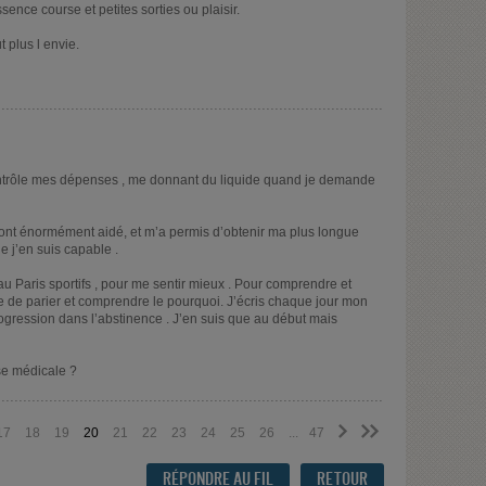
ence course et petites sorties ou plaisir.
t plus l envie.
ontrôle mes dépenses , me donnant du liquide quand je demande
ont énormément aidé, et m’a permis d’obtenir ma plus longue
e j’en suis capable .
 au Paris sportifs , pour me sentir mieux . Pour comprendre et
e de parier et comprendre le pourquoi. J’écris chaque jour mon
ogression dans l’abstinence . J’en suis que au début mais
se médicale ?
>
>>
17
18
19
20
21
22
23
24
25
26
...
47
RÉPONDRE AU FIL
RETOUR