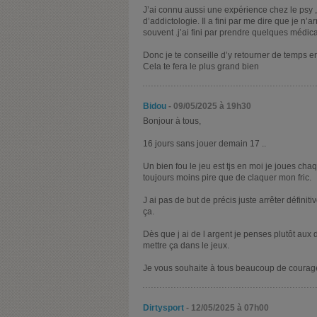
J’ai connu aussi une expérience chez le psy , 
d’addictologie. Il a fini par me dire que je n’
souvent .j’ai fini par prendre quelques médicam
Donc je te conseille d’y retourner de temps e
Cela te fera le plus grand bien
Bidou
- 09/05/2025 à 19h30
Bonjour à tous,
16 jours sans jouer demain 17 ..
Un bien fou le jeu est tjs en moi je joues ch
toujours moins pire que de claquer mon fric.
J ai pas de but de précis juste arrêter défini
ça.
Dès que j ai de l argent je penses plutôt a
mettre ça dans le jeux.
Je vous souhaite à tous beaucoup de courage
Dirtysport
- 12/05/2025 à 07h00