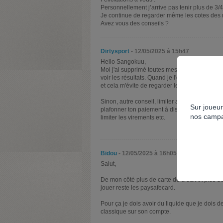
Personnellement j’arrive pas tenir plus de 3/
Je continue de regarder même les cotes des 
Avez vous des conseils ?
Dirtysport
- 12/05/2025 à 15h47
Hello Sangokuu,
Moi j'ai supprimé toutes mes applis de sport (j
voir les résultats. Quand je l'enlève, je vais
et cela m'évite de regarder les scores.
Sinon, autre conseil, limiter au max possible 
Sur joueur
plafonner ton paiement à distance. Ne pas pou
nos campa
limiter les virements etc.
Bidou
- 12/05/2025 à 16h05
Salut,
De mon côté plus de carte de crédit et plus d
jouer reste les paysafecard.
Pour ça je dois avoir du liquide que je doi
classique sur son compte.