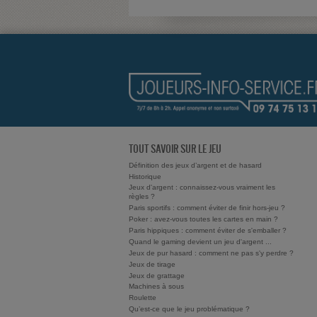
TOUT SAVOIR SUR LE JEU
Définition des jeux d’argent et de hasard
Historique
Jeux d'argent : connaissez-vous vraiment les
règles ?
Paris sportifs : comment éviter de finir hors-jeu ?
Poker : avez-vous toutes les cartes en main ?
Paris hippiques : comment éviter de s'emballer ?
Quand le gaming devient un jeu d'argent ...
Jeux de pur hasard : comment ne pas s'y perdre ?
Jeux de tirage
Jeux de grattage
Machines à sous
Roulette
Qu’est-ce que le jeu problématique ?