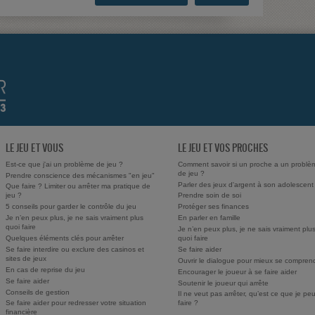
LE JEU ET VOUS
LE JEU ET VOS PROCHES
Est-ce que j'ai un problème de jeu ?
Comment savoir si un proche a un problè
de jeu ?
Prendre conscience des mécanismes "en jeu"
Parler des jeux d'argent à son adolescent
Que faire ? Limiter ou arrêter ma pratique de
jeu ?
Prendre soin de soi
5 conseils pour garder le contrôle du jeu
Protéger ses finances
Je n’en peux plus, je ne sais vraiment plus
En parler en famille
quoi faire
Je n’en peux plus, je ne sais vraiment plu
Quelques éléments clés pour arrêter
quoi faire
Se faire interdire ou exclure des casinos et
Se faire aider
sites de jeux
Ouvrir le dialogue pour mieux se compren
En cas de reprise du jeu
Encourager le joueur à se faire aider
Se faire aider
Soutenir le joueur qui arrête
Conseils de gestion
Il ne veut pas arrêter, qu’est ce que je pe
Se faire aider pour redresser votre situation
faire ?
financière