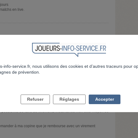
4jours
matchs en live.
'avais notamment flashrésultat) et j'allais tout le temps dessus
 beaucoup moins voir les résultats (notamment les matchs en cours)
ton plafond de CB. Si tu paries en ligne, tu peux également
s-info-service.fr, nous utilisons des cookies et d’autres traceurs pour o
voir retirer beaucoup en cash, ça permet de te limiter aussi. Voir
gnes de prévention.
Refuser
Réglages
Accepter
e possibilité de faire de virements instantanés mon seul moyen de
s demander à ma copine que je rembourse avec un virement