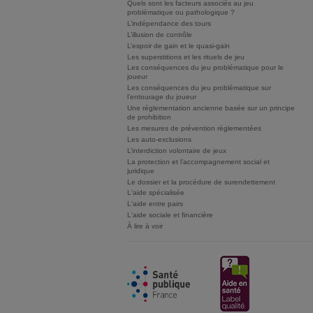
Quels sont les facteurs associés au jeu
problématique ou pathologique ?
L’indépendance des tours
L’illusion de contrôle
L’espoir de gain et le quasi-gain
Les superstitions et les rituels de jeu
Les conséquences du jeu problématique pour le
joueur
Les conséquences du jeu problématique sur
l’entourage du joueur
Une réglementation ancienne basée sur un principe
de prohibition
Les mesures de prévention règlementées
Les auto-exclusions
L’interdiction volontaire de jeux
La protection et l’accompagnement social et
juridique
Le dossier et la procédure de surendettement
L'aide spécialisée
L'aide entre pairs
L'aide sociale et financière
À lire à voir