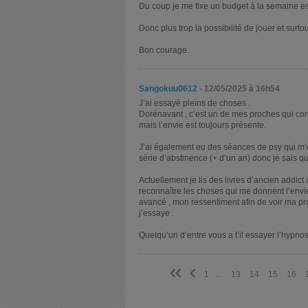
Du coup je me fixe un budget à la semaine ess
Donc plus trop la possibilité de jouer et surtou
Bon courage.
Sangokuu0612
- 12/05/2025 à 16h54
J’ai essayé pleins de choses .
Dorénavant , c’est un de mes proches qui c
mais l’envie est toujours présente.
J’ai également eu des séances de psy qui m’
série d’abstinence (+ d’un an) donc je sais qu
Actuellement je lis des livres d’ancien addict
reconnaître les choses qui me donnent l’envi
avancé , mon ressentiment afin de voir ma pr
j’essaye .
Quelqu’un d’entre vous a t’il essayer l’hypno
<<
<
1
...
13
14
15
16