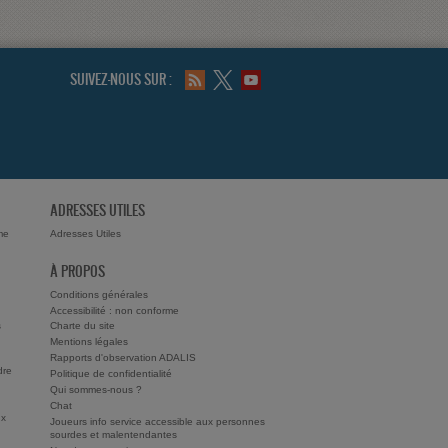
SUIVEZ-NOUS SUR :
ADRESSES UTILES
me
Adresses Utiles
À PROPOS
Conditions générales
Accessibilité : non conforme
s
Charte du site
Mentions légales
Rapports d'observation ADALIS
dre
Politique de confidentialité
Qui sommes-nous ?
Chat
ux
Joueurs info service accessible aux personnes
sourdes et malentendantes