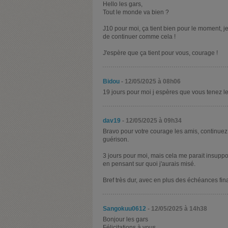
Hello les gars,
Tout le monde va bien ?
J10 pour moi, ça tient bien pour le moment, j
de continuer comme cela !
J'espère que ça tient pour vous, courage !
Bidou
- 12/05/2025 à 08h06
19 jours pour moi j espères que vous tenez l
dav19
- 12/05/2025 à 09h34
Bravo pour votre courage les amis, continuez
guérison.
3 jours pour moi, mais cela me parait insuppor
en pensant sur quoi j'aurais misé.
Bref très dur, avec en plus des échéances fina
Sangokuu0612
- 12/05/2025 à 14h38
Bonjour les gars
Félicitations à vous .