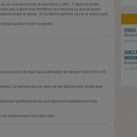
où on a un peu forcer la main pour y aller . C’était un centre
arrivais pas à gérer mes émotions et c’est pour ça que je jouais
ents contre le stress . Et ça était la période où j’ai le moins joué
n temps quand l’envie t’y prends
PARIS
Bonjour.
jeanno
ANEST
IMMIN
Bonjour,
La_kin
aque jours pour de faux sans adrénaline de dingue mais bon c est
tivement. La barrière des un mois ne me fait pas peur temps que
ux dépenses quotidiennes qu aux dépenses quotidiennes que
 et j espères que vous allez bien