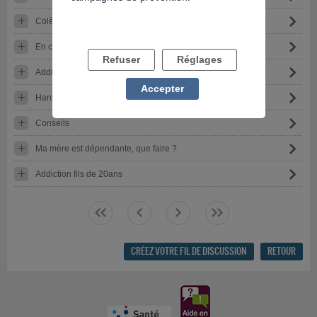
Colère et tristesse
En couple avec une personne addicte
Refuser
Réglages
Addiction et mensonges
Accepter
Harcèlement.
Conseils
Ma mère est dépendante, que faire ?
Addiction fils de 20ans
<<
<
>
>>
CRÉEZ VOTRE FIL DE DISCUSSION
RETOUR