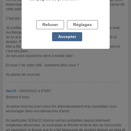
beaucoup d'honnêté les galères dans lesquelles elle s'est mise à cause de
cette addicition. Cela l'a mené à des situations dramatiques.
C'est dur à lire , ça revèle le danger extreme de notre addiction.
Refuser
Réglages
Je continue ma route vers la liberté ! J'ai fait une séance d'hypnose avec
ma thérapeute. Ca m'a fait beaucoup de bien.
Accepter
Je lui ai parlé de mes 3 soirs de jeux en démo. Nous avons travaillé là
dessus. Pour que la réponse à mon stress ne soit plus le jeu.
Elle a été bienveillante en me disant que je n'ai pas joué d'argent réel et
c'est très bien.
Je vois plus souvent le verre à moitié vide !
Et vous ? de votre côté , comment allez vous ?
Au plaisir de vous lire
dav19
- 19/05/2022 à 07h57
Bonjour à tous,
Je passe tous les jours vous lire silencieusement et je souhaitais vous
encourager dans vos démarches d'arret.
En particulier SOGA 22 dont je suit les péripéties depuis tellement
longtemps désormais. Je souhaitais te féliciter et de te dire de t'accrocher
un maximum, je trouve que tu a fait beaucoup de progrès depuis un mois et